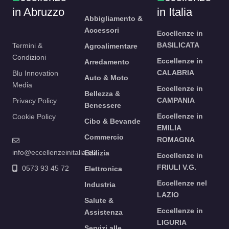
in Abruzzo
in Italia
Abbigliamento &
Accessori
Eccellenze in
BASILICATA
Termini &
Agroalimentare
Condizioni
Eccellenze in
Arredamento
CALABRIA
Blu Innovation
Auto & Moto
Media
Eccellenze in
Bellezza &
CAMPANIA
Privacy Policy
Benessere
Eccellenze in
Cookie Policy
Cibo & Bevande
EMILIA
Commercio
ROMAGNA
info@eccellenzeinitalia.eu
Edilizia
Eccellenze in
FRIULI V.G.
0573 93 45 72
Elettronica
Eccellenze nel
Industria
LAZIO
Salute &
Eccellenze in
Assistenza
LIGURIA
Servizi alle