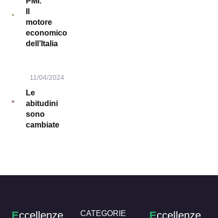
PMI.
Il
motore
economico
dell’Italia
11/04/2024
Le
abitudini
sono
cambiate
E
ccellenze
CATEGORIE
E
ccellenze